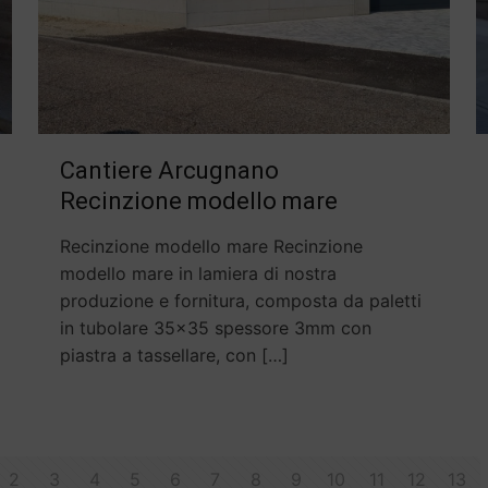
Cantiere Arcugnano
Recinzione modello mare
Recinzione modello mare Recinzione
modello mare in lamiera di nostra
produzione e fornitura, composta da paletti
in tubolare 35×35 spessore 3mm con
piastra a tassellare, con
[…]
2
3
4
5
6
7
8
9
10
11
12
13