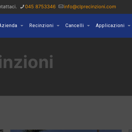
tattaci.
045 8753346
info@clprecinzioni.com
Azienda
Recinzioni
Cancelli
Applicazioni
inzioni