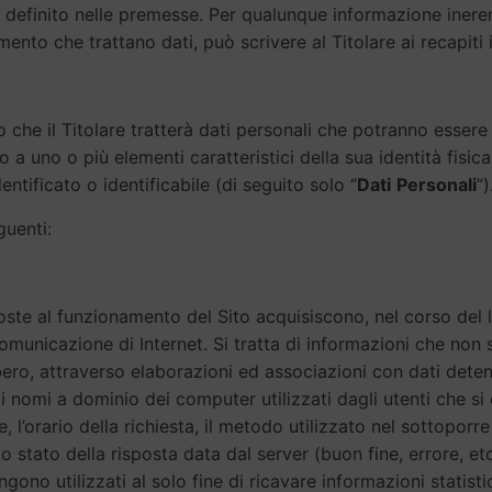
to è definito nelle premesse. Per qualunque informazione iner
amento che trattano dati, può scrivere al Titolare ai recapiti i
 che il Titolare tratterà dati personali che potranno essere 
o a uno o più elementi caratteristici della sua identità fisic
ntificato o identificabile (di seguito solo “
Dati
Personali
”)
guenti:
oste al funzionamento del Sito acquisiscono, nel corso del l
 comunicazione di Internet. Si tratta di informazioni che non
ero, attraverso elaborazioni ed associazioni con dati detenuti
o i nomi a dominio dei computer utilizzati dagli utenti che si 
, l’orario della richiesta, il metodo utilizzato nel sottoporre 
o stato della risposta data dal server (buon fine, errore, etc
ngono utilizzati al solo fine di ricavare informazioni statisti