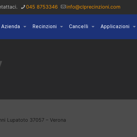
tattaci.
045 8753346
info@clprecinzioni.com
Azienda
Recinzioni
Cancelli
Applicazioni
y
anni Lupatoto 37057 – Verona