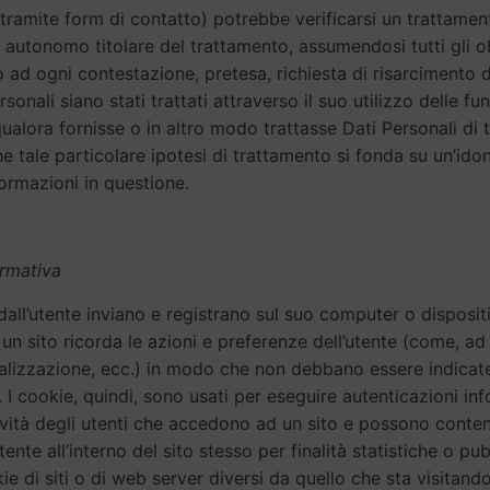
, tramite form di contatto) potrebbe verificarsi un trattamento
me autonomo titolare del trattamento, assumendosi tutti gli ob
o ad ogni contestazione, pretesa, richiesta di risarcimento
rsonali siano stati trattati attraverso il suo utilizzo delle f
qualora fornisse o in altro modo trattasse Dati Personali di te
ale particolare ipotesi di trattamento si fonda su un’idonea
ormazioni in questione.
ormativa
ati dall’utente inviano e registrano sul suo computer o disposi
 un sito ricorda le azioni e preferenze dell’utente (come, ad 
sualizzazione, ecc.) in modo che non debbano essere indicat
o. I cookie, quindi, sono usati per eseguire autenticazioni i
ività degli utenti che accedono ad un sito e possono conte
ente all’interno del sito stesso per finalità statistiche o pu
 di siti o di web server diversi da quello che sta visitando