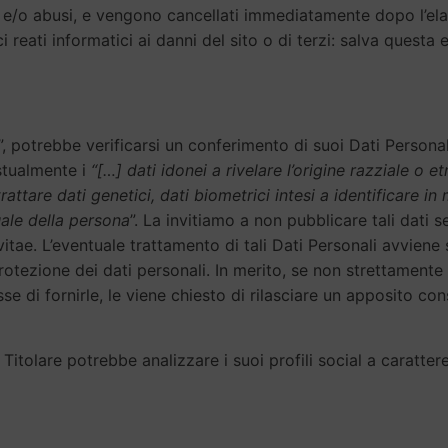
 e/o abusi, e vengono cancellati immediatamente dopo l’elab
 reati informatici ai danni del sito o di terzi: salva questa 
”, potrebbe verificarsi un conferimento di suoi Dati Personal
estualmente i
“[…] dati idonei a rivelare l’origine razziale o et
attare dati genetici, dati biometrici intesi a identificare in
uale della persona
”. La invitiamo a non pubblicare tali dati 
vitae. L’eventuale trattamento di tali Dati Personali avviene
protezione dei dati personali. In merito, se non strettamente
sse di fornirle, le viene chiesto di rilasciare un apposito 
l Titolare potrebbe analizzare i suoi profili social a caratter