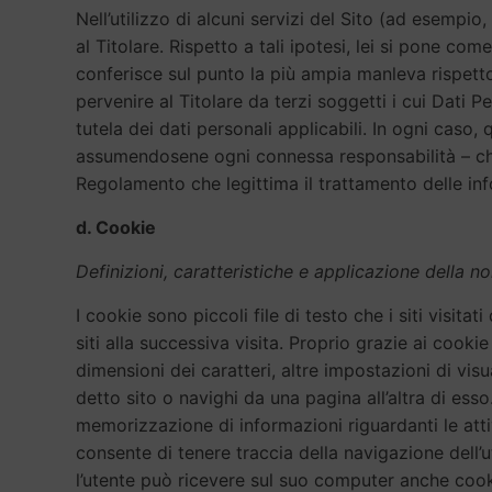
Nell’utilizzo di alcuni servizi del Sito (ad esempio
al Titolare. Rispetto a tali ipotesi, lei si pone co
conferisce sul punto la più ampia manleva rispett
pervenire al Titolare da terzi soggetti i cui Dati Pe
tutela dei dati personali applicabili. In ogni caso, 
assumendosene ogni connessa responsabilità – che t
Regolamento che legittima il trattamento delle inf
d. Cookie
Definizioni, caratteristiche e applicazione della n
I cookie sono piccoli file di testo che i siti visit
siti alla successiva visita. Proprio grazie ai cookie
dimensioni dei caratteri, altre impostazioni di vi
detto sito o navighi da una pagina all’altra di ess
memorizzazione di informazioni riguardanti le att
consente di tenere traccia della navigazione dell’ut
l’utente può ricevere sul suo computer anche cookie