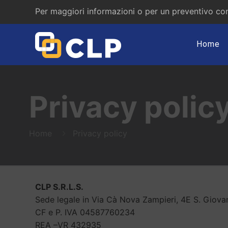
Per maggiori informazioni o per un preventivo con
Home
Privacy polic
Home
Privacy policy
CLP S.R.L.S.
Sede legale in Via Cà Nova Zampieri, 4E S. Giov
CF e P. IVA 04587760234
REA –VR 432935