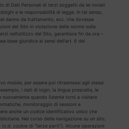
 di Dati Personali di terzi soggetti da lei inviati
blighi e le responsabilità di legge. In tal senso,
 del danno da trattamento, ecc. che dovesse
unzioni del Sito in violazione delle norme sulla
rzi nell’utilizzo del Sito, garantisce fin da ora –
 base giuridica ai sensi dell’art. 6 del
tivo mobile, per essere poi ritrasmessi agli stessi
esempio, i dati di login, la lingua prescelta, le
e nuovamente quando l’utente torni a visitare
nformatiche, monitoraggio di sessioni e
nere anche un codice identificativo unico che
bblicitarie. Nel corso della navigazione su un sito,
 (c.d. cookie di “terze parti”). Alcune operazioni