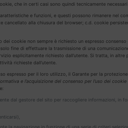
okie, che in certi casi sono quindi tecnicamente necessari
caratteristiche e funzioni, e questi possono rimanere nel co
e cancellato alla chiusura del browser; c.d. cookie persist
lizzo dei cookie non sempre è richiesto un espresso consenso d
 al solo fine di effettuare la trasmissione di una comunicazio
io esplicitamente richiesto dall’utente. Si tratta, in altre p
ività richieste dall’utente.
o espresso per il loro utilizzo, il Garante per la protezione
formativa e l’acquisizione del consenso per l’uso dei cookie
e:
amente dal gestore del sito per raccogliere informazioni, in
nticarsi),
nte la navigazione in funzione di una serie di criteri selezio