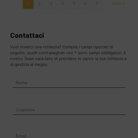
1
2
3
4
5
6
7
Succ
Contattaci
Vuoi inviarci una richiesta? Compila i campi riportati di
seguito, quelli contrasegnati con * sono campi obbligatori. Il
nostro Team sarà lieto di prendere in carico la tua richiesta e
di gestirla al meglio.
F
i
l
t
e
r