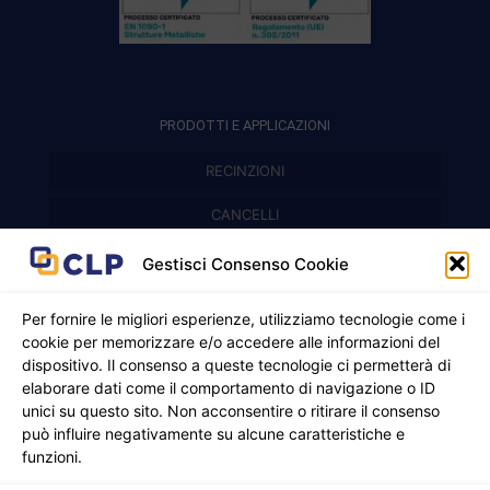
PRODOTTI E APPLICAZIONI
RECINZIONI
Recinzioni modulari
CANCELLI
Cancelli prefabbricati
Recinzioni a pannelli
APPLICAZIONI
Gestisci Consenso Cookie
Balconi e parapetti
Cancelli pedonali
Per fornire le migliori esperienze, utilizziamo tecnologie come i
cookie per memorizzare e/o accedere alle informazioni del
Cancelli in ferro battuto
Griglie e chiusini
dispositivo. Il consenso a queste tecnologie ci permetterà di
elaborare dati come il comportamento di navigazione o ID
Cancelli a due ante
Inferriate
unici su questo sito. Non acconsentire o ritirare il consenso
© 2021 - 2026 CLP SRLS All Rights Reserved.
Nicchie per gas ed elettricità
Cancelli scorrevoli
può influire negativamente su alcune caratteristiche e
CF e P. IVA 05130250235 | Sede legale Via Alessandro
funzioni.
Manzoni 8, 37050 Oppeano VR
Registro Imprese di Verona | REA –VR 472705 |
Policy