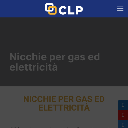
Nicchie per gas ed
elettricità
NICCHIE PER GAS ED
ELETTRICITÀ