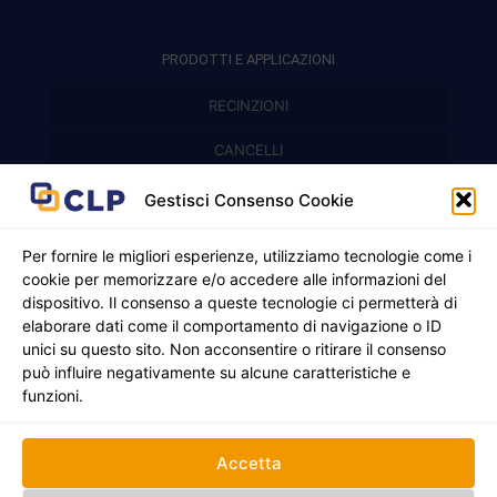
PRODOTTI E APPLICAZIONI
RECINZIONI
Recinzioni modulari
CANCELLI
Cancelli prefabbricati
Recinzioni a pannelli
APPLICAZIONI
Gestisci Consenso Cookie
Balconi e parapetti
Cancelli pedonali
Per fornire le migliori esperienze, utilizziamo tecnologie come i
cookie per memorizzare e/o accedere alle informazioni del
Cancelli in ferro battuto
Griglie e chiusini
dispositivo. Il consenso a queste tecnologie ci permetterà di
elaborare dati come il comportamento di navigazione o ID
Cancelli a due ante
Inferriate
unici su questo sito. Non acconsentire o ritirare il consenso
© 2021 - 2026 CLP SRLS All Rights Reserved.
Nicchie per gas ed elettricità
Cancelli scorrevoli
può influire negativamente su alcune caratteristiche e
CF e P. IVA 05130250235 | Sede legale Via Alessandro
funzioni.
Manzoni 8, 37050 Oppeano VR
Registro Imprese di Verona | REA –VR 472705 |
Policy
Credits:
Creativart
Accetta
RECINZIONI
CANCELLI
APPLICAZIONI