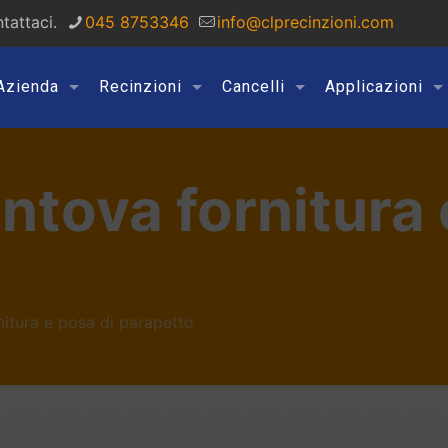
tattaci.
045 8753346
info@clprecinzioni.com
Azienda
Recinzioni
Cancelli
Applicazioni
ntova fornitura 
itura e posa di parapetto