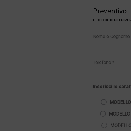
i
Preventivo
l
t
IL CODICE DI RIFERIM
e
r
Inserisci le cara
MODELLO
MODELLO
MODELLO