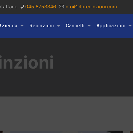
tattaci.
045 8753346
info@clprecinzioni.com
Azienda
Recinzioni
Cancelli
Applicazioni
inzioni