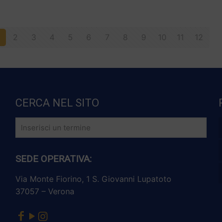
2
3
4
5
6
7
8
9
10
11
12
CERCA NEL SITO
SEDE OPERATIVA:
Via Monte Fiorino, 1 S. Giovanni Lupatoto
37057 – Verona