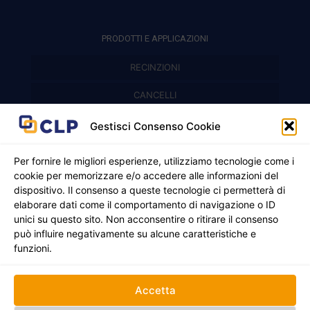
PRODOTTI E APPLICAZIONI
RECINZIONI
Recinzioni modulari
CANCELLI
Cancelli prefabbricati
Recinzioni a pannelli
APPLICAZIONI
Gestisci Consenso Cookie
Balconi e parapetti
Cancelli pedonali
Per fornire le migliori esperienze, utilizziamo tecnologie come i
cookie per memorizzare e/o accedere alle informazioni del
Cancelli in ferro battuto
Griglie e chiusini
dispositivo. Il consenso a queste tecnologie ci permetterà di
elaborare dati come il comportamento di navigazione o ID
Cancelli a due ante
Inferriate
unici su questo sito. Non acconsentire o ritirare il consenso
© 2021 - 2026 CLP SRLS All Rights Reserved.
Nicchie per gas ed elettricità
Cancelli scorrevoli
può influire negativamente su alcune caratteristiche e
CF e P. IVA 05130250235 | Sede legale Via Alessandro
funzioni.
Manzoni 8, 37050 Oppeano VR
Registro Imprese di Verona | REA –VR 472705 |
Policy
Credits:
Creativart
Accetta
RECINZIONI
CANCELLI
APPLICAZIONI