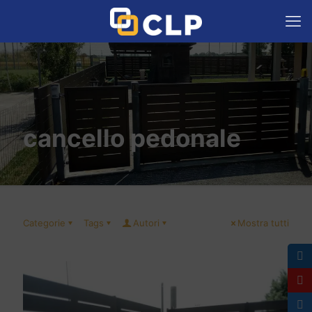
cancello pedonale
Categorie
Tags
Autori
Mostra tutti