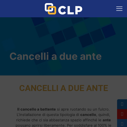
Cancelli a due ante
CANCELLI A DUE ANTE
Il cancello a battente
si apre ruotando su un fulcro.
L'installazione di questa tipologia di
cancello
, quindi,
richiede che ci sia abbastanza spazio affinché le
ante
possano aprirsi liberamente. Per soddisfare al 100% le