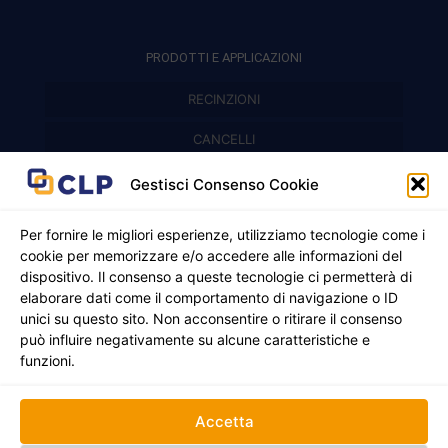
PRODOTTI E APPLICAZIONI
RECINZIONI
Recinzioni modulari
CANCELLI
Cancelli prefabbricati
Recinzioni a pannelli
APPLICAZIONI
Gestisci Consenso Cookie
Balconi e parapetti
Cancelli pedonali
Per fornire le migliori esperienze, utilizziamo tecnologie come i
cookie per memorizzare e/o accedere alle informazioni del
Cancelli in ferro battuto
Griglie e chiusini
dispositivo. Il consenso a queste tecnologie ci permetterà di
elaborare dati come il comportamento di navigazione o ID
Cancelli a due ante
Inferriate
unici su questo sito. Non acconsentire o ritirare il consenso
© 2021 - 2026 CLP SRLS All Rights Reserved.
Nicchie per gas ed elettricità
Cancelli scorrevoli
può influire negativamente su alcune caratteristiche e
CF e P. IVA 05130250235 | Sede legale Via Alessandro
funzioni.
Manzoni 8, 37050 Oppeano VR
Registro Imprese di Verona | REA –VR 472705 |
Policy
Credits:
Creativart
Accetta
RECINZIONI
CANCELLI
APPLICAZIONI