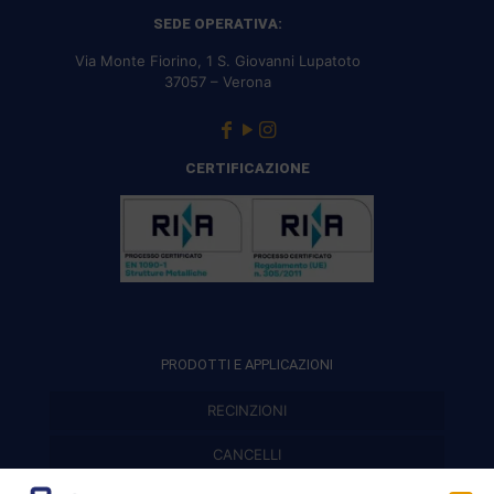
SEDE OPERATIVA:
Via Monte Fiorino, 1 S. Giovanni Lupatoto
37057 – Verona
CERTIFICAZIONE
PRODOTTI E APPLICAZIONI
RECINZIONI
Recinzioni modulari
CANCELLI