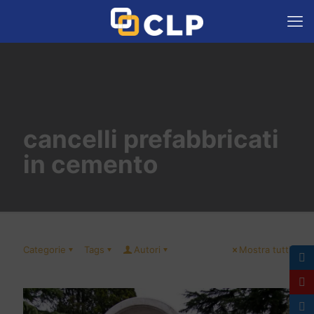
cancelli prefabbricati
in cemento
Categorie
Tags
Autori
Mostra tutti