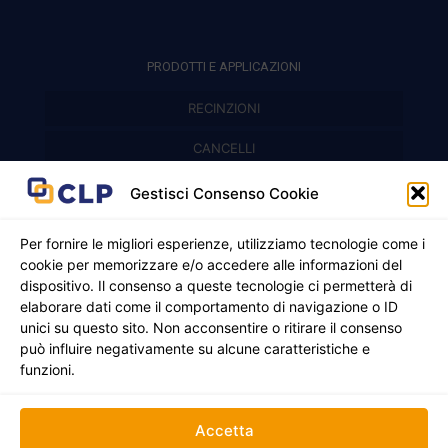
PRODOTTI E APPLICAZIONI
RECINZIONI
Recinzioni modulari
CANCELLI
Cancelli prefabbricati
Recinzioni a pannelli
APPLICAZIONI
Gestisci Consenso Cookie
Balconi e parapetti
Cancelli pedonali
Per fornire le migliori esperienze, utilizziamo tecnologie come i
cookie per memorizzare e/o accedere alle informazioni del
Cancelli in ferro battuto
Griglie e chiusini
dispositivo. Il consenso a queste tecnologie ci permetterà di
elaborare dati come il comportamento di navigazione o ID
Cancelli a due ante
Inferriate
unici su questo sito. Non acconsentire o ritirare il consenso
© 2021 - 2026 CLP SRLS All Rights Reserved.
può influire negativamente su alcune caratteristiche e
Nicchie per gas ed elettricità
Cancelli scorrevoli
CF e P. IVA 05130250235 | Sede legale Via Alessandro
funzioni.
Manzoni 8, 37050 Oppeano VR
Registro Imprese di Verona | REA –VR 472705 |
Policy
Credits:
Creativart
Accetta
RECINZIONI
CANCELLI
APPLICAZIONI