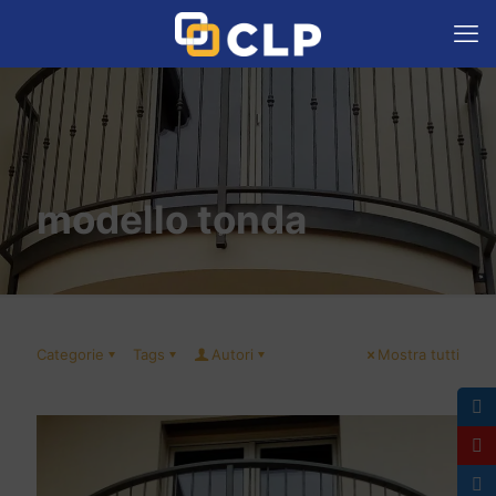
modello tonda
Categorie
Tags
Autori
Mostra tutti