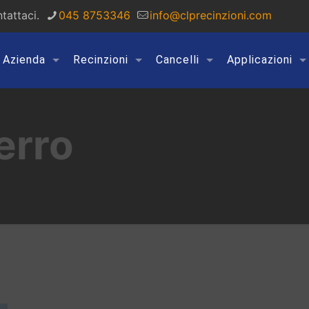
tattaci.
045 8753346
info@clprecinzioni.com
Azienda
Recinzioni
Cancelli
Applicazioni
ferro