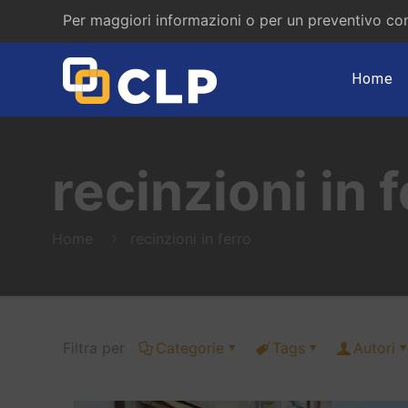
Per maggiori informazioni o per un preventivo con
Home
recinzioni in 
Home
recinzioni in ferro
Filtra per
Categorie
Tags
Autori