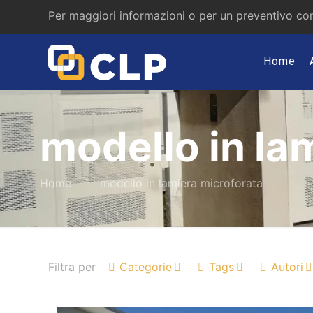
Per maggiori informazioni o per un preventivo con
Home
modello in la
Home
modello in lamiera microforata
Filtra per
Categorie
Tags
Autori