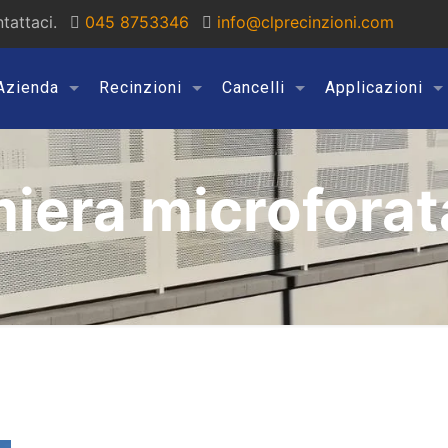
tattaci.
045 8753346
info@clprecinzioni.com
Azienda
Recinzioni
Cancelli
Applicazioni
miera microforat