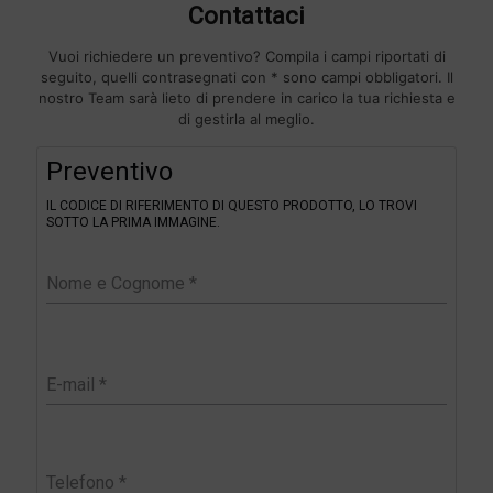
Contattaci
Vuoi richiedere un preventivo? Compila i campi riportati di
seguito, quelli contrasegnati con * sono campi obbligatori. Il
nostro Team sarà lieto di prendere in carico la tua richiesta e
di gestirla al meglio.
F
Preventivo
i
l
IL CODICE DI RIFERIMENTO DI QUESTO PRODOTTO, LO TROVI
t
SOTTO LA PRIMA IMMAGINE.
e
r