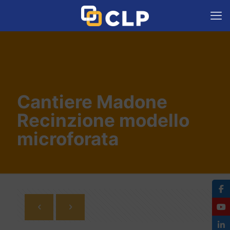
Cantiere Madone
Recinzione modello
microforata