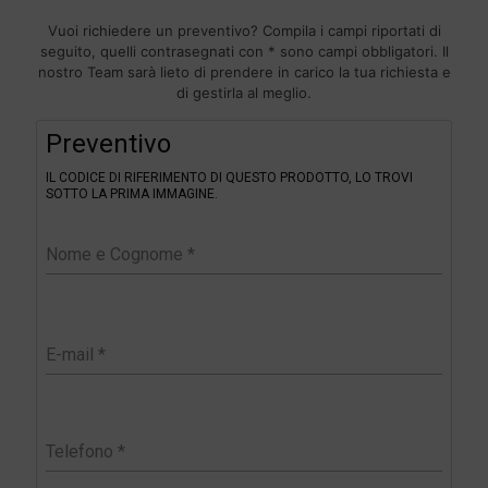
Vuoi richiedere un preventivo? Compila i campi riportati di
seguito, quelli contrasegnati con * sono campi obbligatori. Il
nostro Team sarà lieto di prendere in carico la tua richiesta e
di gestirla al meglio.
F
Preventivo
i
l
IL CODICE DI RIFERIMENTO DI QUESTO PRODOTTO, LO TROVI
t
SOTTO LA PRIMA IMMAGINE.
e
r