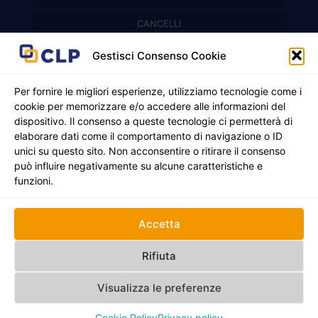
Recinzioni modulari
CANCELLI
Cancelli prefabbricati
Recinzioni a pannelli
APPLICAZIONI
Gestisci Consenso Cookie
Balconi e parapetti
Cancelli pedonali
Per fornire le migliori esperienze, utilizziamo tecnologie come i
cookie per memorizzare e/o accedere alle informazioni del
Cancelli in ferro battuto
Griglie e chiusini
dispositivo. Il consenso a queste tecnologie ci permetterà di
elaborare dati come il comportamento di navigazione o ID
Cancelli a due ante
Inferriate
unici su questo sito. Non acconsentire o ritirare il consenso
© 2021 - 2026 CLP SRLS All Rights Reserved.
può influire negativamente su alcune caratteristiche e
Nicchie per gas ed elettricità
Cancelli scorrevoli
CF e P. IVA 05130250235 | Sede legale Via Alessandro
funzioni.
Manzoni 8, 37050 Oppeano VR
Registro Imprese di Verona | REA –VR 472705 |
Policy
Credits:
Creativart
Accetta
RECINZIONI
CANCELLI
APPLICAZIONI
Rifiuta
Visualizza le preferenze
Cookie Policy
Privacy policy