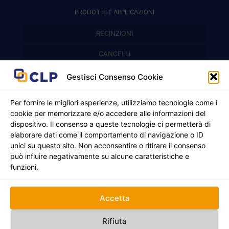
PRODOTTI E APPLICAZIONI
RECINZIONI
Recinzioni modulari
CANCELLI
Cancelli prefabbricati
Recinzioni a pannelli
APPLICAZIONI
Gestisci Consenso Cookie
Balconi e parapetti
Cancelli pedonali
Per fornire le migliori esperienze, utilizziamo tecnologie come i
cookie per memorizzare e/o accedere alle informazioni del
Cancelli in ferro battuto
Griglie e chiusini
dispositivo. Il consenso a queste tecnologie ci permetterà di
elaborare dati come il comportamento di navigazione o ID
Cancelli a due ante
Inferriate
unici su questo sito. Non acconsentire o ritirare il consenso
© 2021 - 2026 CLP SRLS All Rights Reserved.
può influire negativamente su alcune caratteristiche e
Nicchie per gas ed elettricità
Cancelli scorrevoli
CF e P. IVA 05130250235 | Sede legale Via Alessandro
funzioni.
Manzoni 8, 37050 Oppeano VR
Registro Imprese di Verona | REA –VR 472705 |
Policy
Credits:
Creativart
Accetta
RECINZIONI
CANCELLI
APPLICAZIONI
Rifiuta