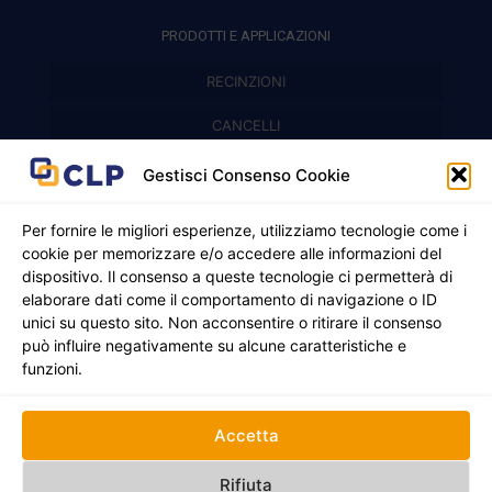
PRODOTTI E APPLICAZIONI
RECINZIONI
Recinzioni modulari
CANCELLI
Cancelli prefabbricati
Recinzioni a pannelli
APPLICAZIONI
Gestisci Consenso Cookie
Balconi e parapetti
Cancelli pedonali
Per fornire le migliori esperienze, utilizziamo tecnologie come i
cookie per memorizzare e/o accedere alle informazioni del
Cancelli in ferro battuto
Griglie e chiusini
dispositivo. Il consenso a queste tecnologie ci permetterà di
elaborare dati come il comportamento di navigazione o ID
Cancelli a due ante
Inferriate
unici su questo sito. Non acconsentire o ritirare il consenso
© 2021 - 2026 CLP SRLS All Rights Reserved.
può influire negativamente su alcune caratteristiche e
Nicchie per gas ed elettricità
Cancelli scorrevoli
CF e P. IVA 05130250235 | Sede legale Via Alessandro
funzioni.
Manzoni 8, 37050 Oppeano VR
Registro Imprese di Verona | REA –VR 472705 |
Policy
Credits:
Creativart
Accetta
RECINZIONI
CANCELLI
APPLICAZIONI
Rifiuta