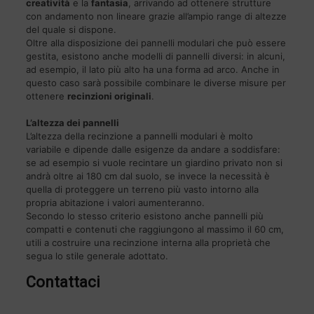
creatività
e la
fantasia
, arrivando ad ottenere strutture
con andamento non lineare grazie all’ampio range di altezze
del quale si dispone.
Oltre alla disposizione dei pannelli modulari che può essere
gestita, esistono anche modelli di pannelli diversi: in alcuni,
ad esempio, il lato più alto ha una forma ad arco. Anche in
questo caso sarà possibile combinare le diverse misure per
ottenere
recinzioni originali
.
L’altezza dei pannelli
L’altezza della recinzione a pannelli modulari è molto
variabile e dipende dalle esigenze da andare a soddisfare:
se ad esempio si vuole recintare un giardino privato non si
andrà oltre ai 180 cm dal suolo, se invece la necessità è
quella di proteggere un terreno più vasto intorno alla
propria abitazione i valori aumenteranno.
Secondo lo stesso criterio esistono anche pannelli più
compatti e contenuti che raggiungono al massimo il 60 cm,
utili a costruire una recinzione interna alla proprietà che
segua lo stile generale adottato.
Contattaci