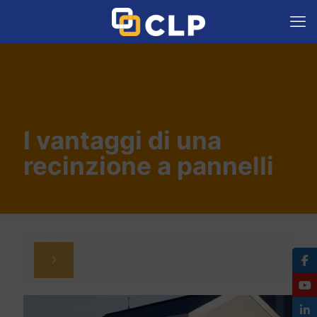
I vantaggi di una
recinzione a pannelli