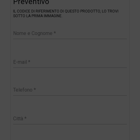
Preventivo
i
l
IL CODICE DI RIFERIMENTO DI QUESTO PRODOTTO, LO TROVI
t
SOTTO LA PRIMA IMMAGINE.
e
r