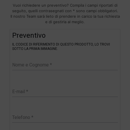
Vuoi richiedere un preventivo? Compila i campi riportati di
seguito, quelli contrasegnati con * sono campi obbligatori.
Il nostro Team sarà lieto di prendere in carico la tua richiesta
e di gestirla al meglio.
F
Preventivo
i
l
IL CODICE DI RIFERIMENTO DI QUESTO PRODOTTO, LO TROVI
t
SOTTO LA PRIMA IMMAGINE.
e
r