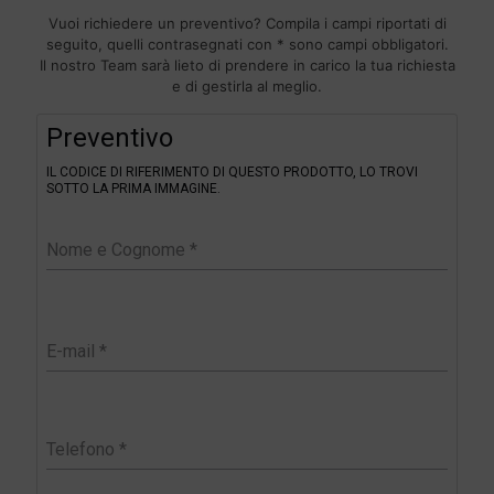
Vuoi richiedere un preventivo? Compila i campi riportati di
seguito, quelli contrasegnati con * sono campi obbligatori.
Il nostro Team sarà lieto di prendere in carico la tua richiesta
e di gestirla al meglio.
F
Preventivo
i
l
IL CODICE DI RIFERIMENTO DI QUESTO PRODOTTO, LO TROVI
t
SOTTO LA PRIMA IMMAGINE.
e
r