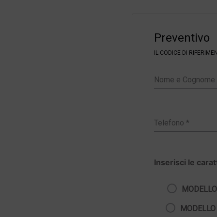
F
i
Preventivo
l
t
IL CODICE DI RIFERIM
e
r
Inserisci le cara
MODELLO
MODELLO