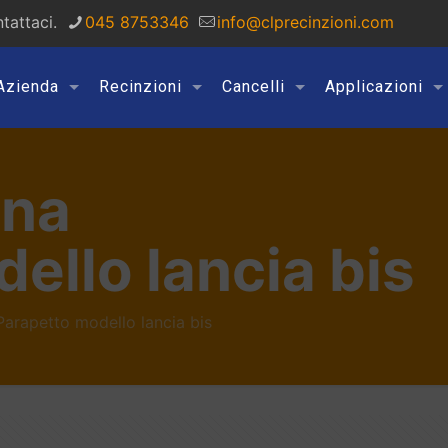
tattaci.
045 8753346
info@clprecinzioni.com
Azienda
Recinzioni
Cancelli
Applicazioni
ona
ello lancia bis
Parapetto modello lancia bis