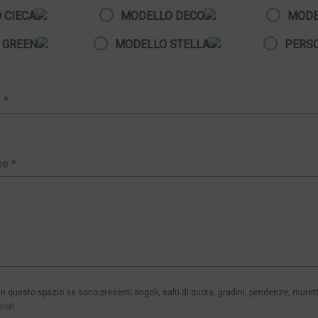
 CIECA
MODELLO DECO
MODE
 GREEN
MODELLO STELLA
PERS
 questo spazio se sono presenti angoli, salti di quota, gradini, pendenze, murett
iori.