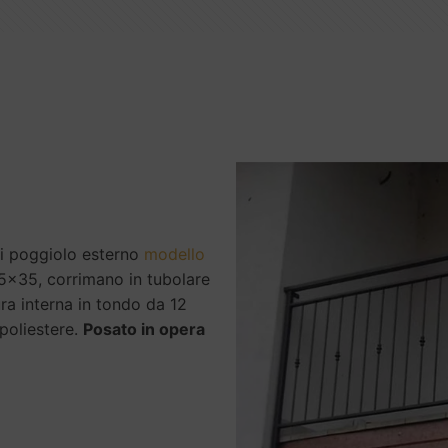
ti poggiolo esterno
modello
35x35, corrimano in tubolare
a interna in tondo da 12
 poliestere.
Posato in opera