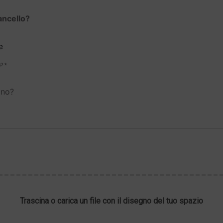
ancello?
e
? *
gno?
Trascina o carica un file con il disegno del tuo spazio