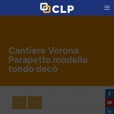
Cantiere Verona
Parapetto modello
tondo decò