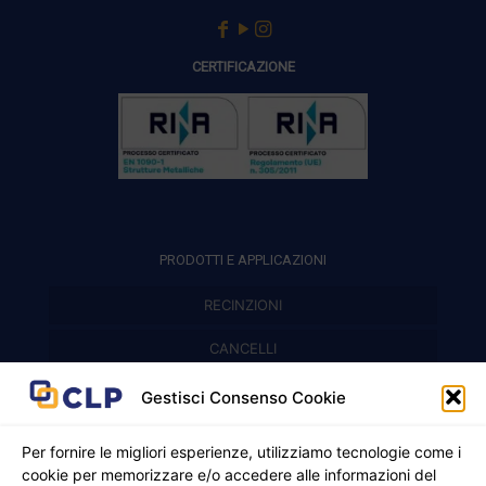
CERTIFICAZIONE
PRODOTTI E APPLICAZIONI
RECINZIONI
Recinzioni modulari
CANCELLI
Cancelli prefabbricati
Recinzioni a pannelli
APPLICAZIONI
Gestisci Consenso Cookie
Balconi e parapetti
Cancelli pedonali
Per fornire le migliori esperienze, utilizziamo tecnologie come i
cookie per memorizzare e/o accedere alle informazioni del
Cancelli in ferro battuto
Griglie e chiusini