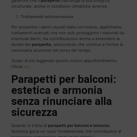
garantire che il
parapetto
mantenga la sua integrità
strutturale, anche in condizioni climatiche avverse.
Trattamenti anticorrosione
Per prevenire i danni causati dalla corrosione, applichiamo
trattamenti avanzati che non solo proteggono i materiali da
eventuali danni, ma contribuiscono anche a estendere la
durata del
parapetto
, assicurando che continui a fornire la
necessaria sicurezza nel corso del tempo.
Scopri di più leggendo questo nostro approfondimento.
Clicca
qui
.
Parapetti per balconi:
estetica e armonia
senza rinunciare alla
sicurezza
Quando si tratta di
parapetti per balconi e terrazze
,
l’estetica gioca un ruolo fondamentale che contribuisce al
benessere complessivo degli spazi abitativi.