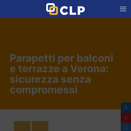
Parapetti per balconi
e terrazze a Verona:
sicurezza senza
compromessi