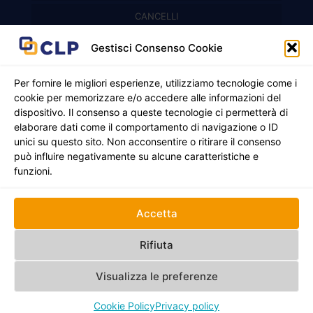
Recinzioni modulari
CANCELLI
Cancelli prefabbricati
Recinzioni a pannelli
APPLICAZIONI
Gestisci Consenso Cookie
Balconi e parapetti
Cancelli pedonali
Per fornire le migliori esperienze, utilizziamo tecnologie come i
cookie per memorizzare e/o accedere alle informazioni del
Cancelli in ferro battuto
Griglie e chiusini
dispositivo. Il consenso a queste tecnologie ci permetterà di
elaborare dati come il comportamento di navigazione o ID
Cancelli a due ante
Inferriate
unici su questo sito. Non acconsentire o ritirare il consenso
© 2021 - 2026 CLP SRLS All Rights Reserved.
può influire negativamente su alcune caratteristiche e
Nicchie per gas ed elettricità
Cancelli scorrevoli
CF e P. IVA 05130250235 | Sede legale Via Alessandro
funzioni.
Manzoni 8, 37050 Oppeano VR
Registro Imprese di Verona | REA –VR 472705 |
Policy
Credits:
Creativart
Accetta
RECINZIONI
CANCELLI
APPLICAZIONI
Rifiuta
Visualizza le preferenze
Cookie Policy
Privacy policy