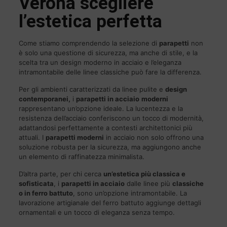
Verona scegliere
l’estetica perfetta
Come stiamo comprendendo la selezione di
parapetti
non
è solo una questione di sicurezza, ma anche di stile, e la
scelta tra un design moderno in acciaio e l’eleganza
intramontabile delle linee classiche può fare la differenza.
Per gli ambienti caratterizzati da linee pulite e
design
contemporanei,
i
parapetti in acciaio
moderni
rappresentano un’opzione ideale. La lucentezza e la
resistenza dell’acciaio conferiscono un tocco di modernità,
adattandosi perfettamente a contesti architettonici più
attuali. I
parapetti moderni
in acciaio non solo offrono una
soluzione robusta per la sicurezza, ma aggiungono anche
un elemento di raffinatezza minimalista.
D’altra parte, per chi cerca
un’estetica più classica e
sofisticata
, i
parapetti in acciaio
dalle linee più
classiche
o in ferro battuto
, sono un’opzione intramontabile. La
lavorazione artigianale del ferro battuto aggiunge dettagli
ornamentali e un tocco di eleganza senza tempo.