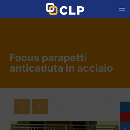
Focus parapetti
anticaduta in acciaio