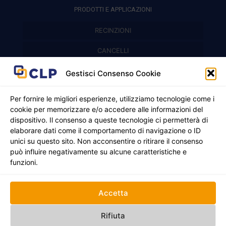
PRODOTTI E APPLICAZIONI
RECINZIONI
Recinzioni modulari
CANCELLI
Cancelli prefabbricati
Recinzioni a pannelli
APPLICAZIONI
Gestisci Consenso Cookie
Balconi e parapetti
Cancelli pedonali
Per fornire le migliori esperienze, utilizziamo tecnologie come i
cookie per memorizzare e/o accedere alle informazioni del
Cancelli in ferro battuto
Griglie e chiusini
dispositivo. Il consenso a queste tecnologie ci permetterà di
elaborare dati come il comportamento di navigazione o ID
Cancelli a due ante
Inferriate
unici su questo sito. Non acconsentire o ritirare il consenso
© 2021 - 2026 CLP SRLS All Rights Reserved.
può influire negativamente su alcune caratteristiche e
Nicchie per gas ed elettricità
Cancelli scorrevoli
CF e P. IVA 05130250235 | Sede legale Via Alessandro
funzioni.
Manzoni 8, 37050 Oppeano VR
Registro Imprese di Verona | REA –VR 472705 |
Policy
Credits:
Creativart
Accetta
RECINZIONI
CANCELLI
APPLICAZIONI
Rifiuta