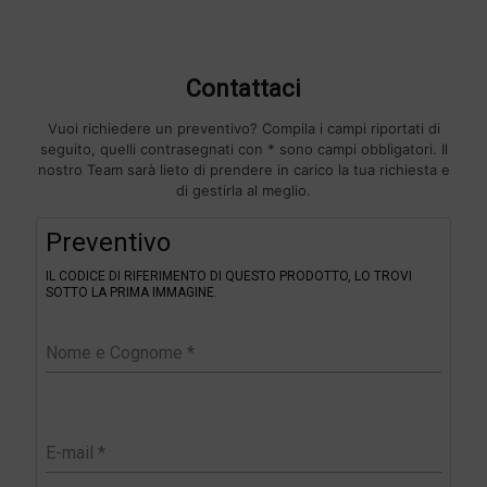
Contattaci
Vuoi richiedere un preventivo? Compila i campi riportati di
seguito, quelli contrasegnati con * sono campi obbligatori. Il
nostro Team sarà lieto di prendere in carico la tua richiesta e
di gestirla al meglio.
F
Preventivo
i
l
IL CODICE DI RIFERIMENTO DI QUESTO PRODOTTO, LO TROVI
t
SOTTO LA PRIMA IMMAGINE.
e
r