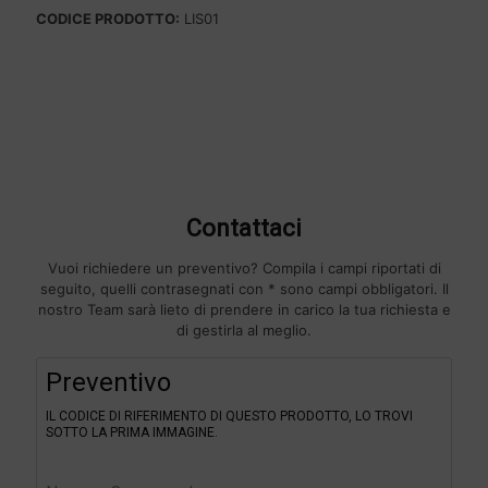
CODICE PRODOTTO:
LIS01
Contattaci
Vuoi richiedere un preventivo? Compila i campi riportati di
seguito, quelli contrasegnati con * sono campi obbligatori. Il
nostro Team sarà lieto di prendere in carico la tua richiesta e
di gestirla al meglio.
F
Preventivo
i
l
IL CODICE DI RIFERIMENTO DI QUESTO PRODOTTO, LO TROVI
t
SOTTO LA PRIMA IMMAGINE.
e
r