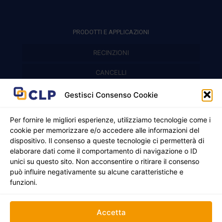
PRODOTTI E APPLICAZIONI
RECINZIONI
Recinzioni modulari
CANCELLI
Cancelli prefabbricati
Recinzioni a pannelli
APPLICAZIONI
Gestisci Consenso Cookie
Balconi e parapetti
Cancelli pedonali
Per fornire le migliori esperienze, utilizziamo tecnologie come i
cookie per memorizzare e/o accedere alle informazioni del
Cancelli in ferro battuto
Griglie e chiusini
dispositivo. Il consenso a queste tecnologie ci permetterà di
elaborare dati come il comportamento di navigazione o ID
Cancelli a due ante
Inferriate
unici su questo sito. Non acconsentire o ritirare il consenso
© 2021 - 2026 CLP SRLS All Rights Reserved.
può influire negativamente su alcune caratteristiche e
Nicchie per gas ed elettricità
Cancelli scorrevoli
CF e P. IVA 05130250235 | Sede legale Via Alessandro
funzioni.
Manzoni 8, 37050 Oppeano VR
Registro Imprese di Verona | REA –VR 472705 |
Policy
Credits:
Creativart
Accetta
RECINZIONI
CANCELLI
APPLICAZIONI