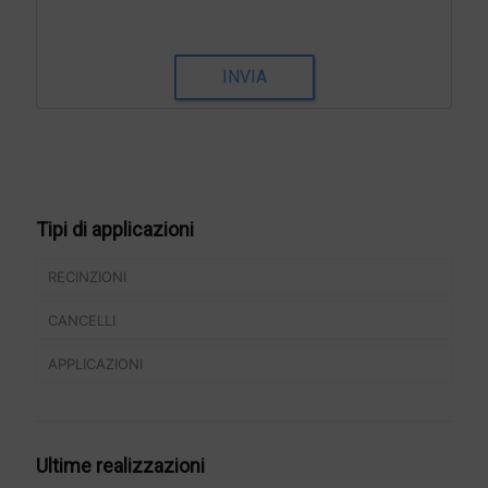
INVIA
Tipi di applicazioni
RECINZIONI
CANCELLI
Recinzioni modulari
APPLICAZIONI
Recinzioni a pannelli
Cancelli prefabbricati
Cancelli pedonali
Balconi e parapetti
Cancelli in ferro battuto
Griglie e chiusini
Ultime realizzazioni