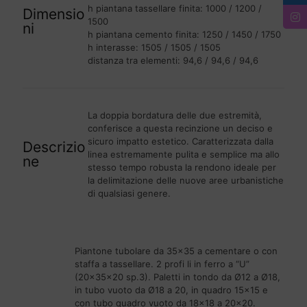
h piantana tassellare finita: 1000 / 1200 /
Dimensio
1500
ni
h piantana cemento finita: 1250 / 1450 / 1750
h interasse: 1505 / 1505 / 1505
distanza tra elementi: 94,6 / 94,6 / 94,6
La doppia bordatura delle due estremità,
conferisce a questa recinzione un deciso e
sicuro impatto estetico. Caratterizzata dalla
Descrizio
linea estremamente pulita e semplice ma allo
ne
stesso tempo robusta la rendono ideale per
la delimitazione delle nuove aree urbanistiche
di qualsiasi genere.
Piantone tubolare da 35×35 a cementare o con
staffa a tassellare. 2 profi li in ferro a “U”
(20x35x20 sp.3). Paletti in tondo da Ø12 a Ø18,
in tubo vuoto da Ø18 a 20, in quadro 15×15 e
con tubo quadro vuoto da 18×18 a 20×20.