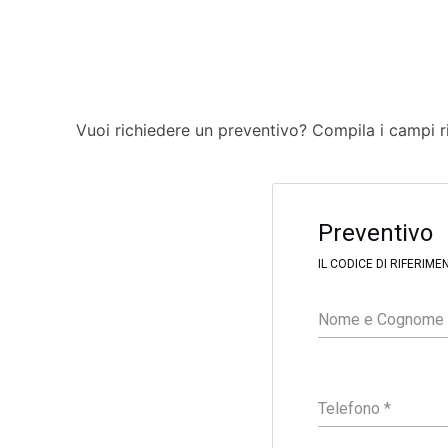
Vuoi richiedere un preventivo? Compila i campi ri
F
i
Preventivo
l
t
IL CODICE DI RIFERIM
e
r