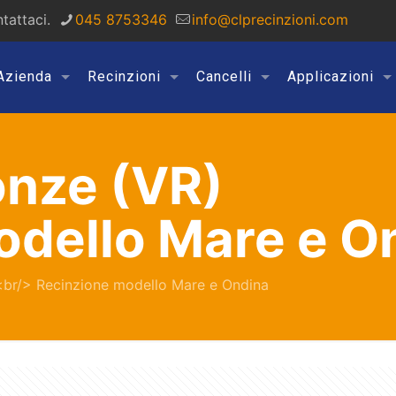
tattaci.
045 8753346
info@clprecinzioni.com
Azienda
Recinzioni
Cancelli
Applicazioni
onze (VR)
odello Mare e O
 <br/> Recinzione modello Mare e Ondina