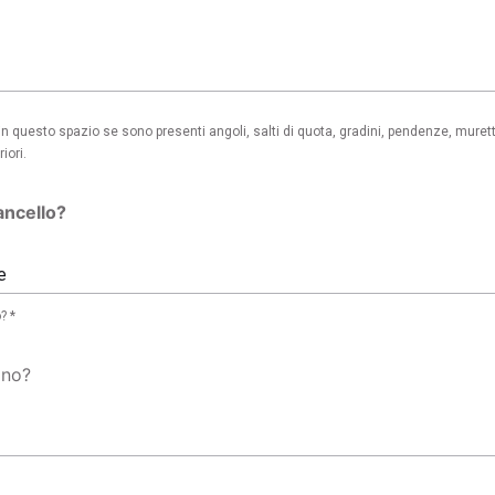
 questo spazio se sono presenti angoli, salti di quota, gradini, pendenze, murett
iori.
ancello?
e
? *
gno?