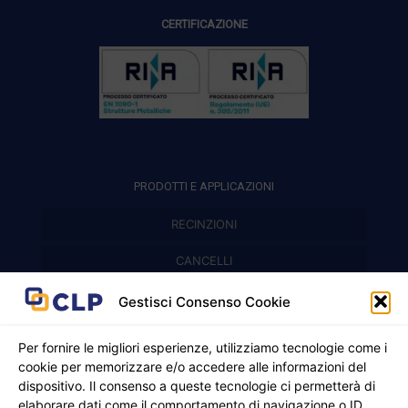
CERTIFICAZIONE
PRODOTTI E APPLICAZIONI
RECINZIONI
Recinzioni modulari
CANCELLI
Cancelli prefabbricati
Recinzioni a pannelli
APPLICAZIONI
Gestisci Consenso Cookie
Balconi e parapetti
Cancelli pedonali
Per fornire le migliori esperienze, utilizziamo tecnologie come i
cookie per memorizzare e/o accedere alle informazioni del
Cancelli in ferro battuto
Griglie e chiusini
dispositivo. Il consenso a queste tecnologie ci permetterà di
elaborare dati come il comportamento di navigazione o ID
Cancelli a due ante
Inferriate