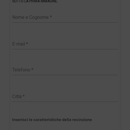
SOTTO LA PRIMA IMMAGINE.
e
r
Inserisci le caratteristiche della recinzione