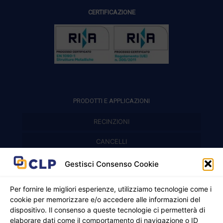
CERTIFICAZIONE
PRODOTTI E APPLICAZIONI
RECINZIONI
Recinzioni modulari
CANCELLI
Cancelli prefabbricati
Recinzioni a pannelli
APPLICAZIONI
Gestisci Consenso Cookie
Balconi e parapetti
Cancelli pedonali
Per fornire le migliori esperienze, utilizziamo tecnologie come i
cookie per memorizzare e/o accedere alle informazioni del
Cancelli in ferro battuto
Griglie e chiusini
dispositivo. Il consenso a queste tecnologie ci permetterà di
elaborare dati come il comportamento di navigazione o ID
Cancelli a due ante
Inferriate