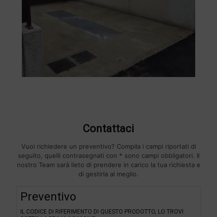
Contattaci
Vuoi richiedere un preventivo? Compila i campi riportati di
seguito, quelli contrasegnati con * sono campi obbligatori. Il
nostro Team sarà lieto di prendere in carico la tua richiesta e
di gestirla al meglio.
F
Preventivo
i
l
IL CODICE DI RIFERIMENTO DI QUESTO PRODOTTO, LO TROVI
t