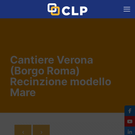
Cantiere Verona
(Borgo Roma)
Recinzione modello
Mare