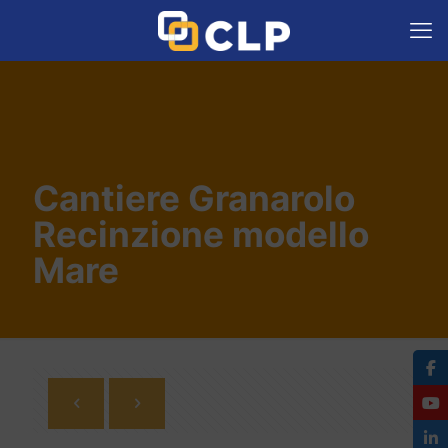
Cantiere Granarolo
Recinzione modello
Mare