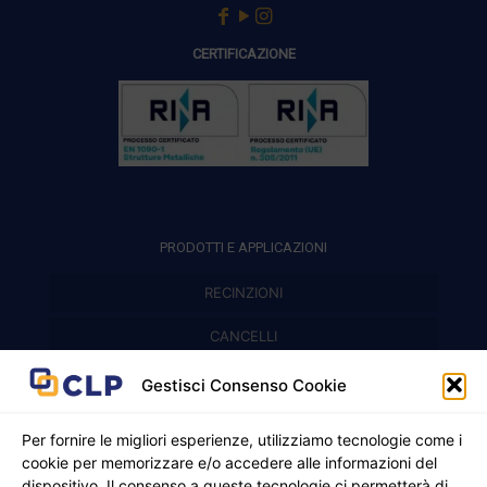
CERTIFICAZIONE
PRODOTTI E APPLICAZIONI
RECINZIONI
Recinzioni modulari
CANCELLI
Cancelli prefabbricati
Recinzioni a pannelli
APPLICAZIONI
Gestisci Consenso Cookie
Balconi e parapetti
Cancelli pedonali
Per fornire le migliori esperienze, utilizziamo tecnologie come i
cookie per memorizzare e/o accedere alle informazioni del
Cancelli in ferro battuto
Griglie e chiusini
dispositivo. Il consenso a queste tecnologie ci permetterà di