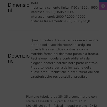
1500
Dimensio
h piantana cemento finita: 1150 / 1350 / 1650
ni
interasse: 1505 / 1505 / 1505
interasse (long): 2000 / 2000 / 2000
distanza tra elementi: 93,8 / 93,8 / 93,8
Questo modello trasmette il calore e il sapore
proprio delle vecchie recinzioni artigianali
dove la linea semplice contrasta con le
morbide forme del ricercato puntale a freccia.
Descrizio
Recinzione modulare contraddistinta da
ne
eleganti decori a borchia nella parte centrale.
Prodotto ideale per la delimitazione delle
nuove aree urbanistiche e ristrutturazioni con
caratteristiche residenziali di prestigio.
Piantone tubolare da 35×35 a cementare o con
staffa a tassellare. 2 profili in ferro a “U”
(20x35x20 sp.3). Paletti in quadro pieno 12×12