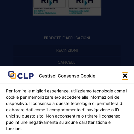
PRODOTTI E APPLICAZIONI
RECINZIONI
Recinzioni modulari
CANCELLI
Cancelli prefabbricati
Recinzioni a pannelli
APPLICAZIONI
Gestisci Consenso Cookie
Balconi e parapetti
Cancelli pedonali
Per fornire le migliori esperienze, utilizziamo tecnologie come i
cookie per memorizzare e/o accedere alle informazioni del
Cancelli in ferro battuto
Griglie e chiusini
dispositivo. Il consenso a queste tecnologie ci permetterà di
elaborare dati come il comportamento di navigazione o ID
Cancelli a due ante
Inferriate
unici su questo sito. Non acconsentire o ritirare il consenso
© 2021 - 2026 CLP SRLS All Rights Reserved.
Nicchie per gas ed elettricità
Cancelli scorrevoli
può influire negativamente su alcune caratteristiche e
CF e P. IVA 05130250235 | Sede legale Via Alessandro
funzioni.
Manzoni 8, 37050 Oppeano VR