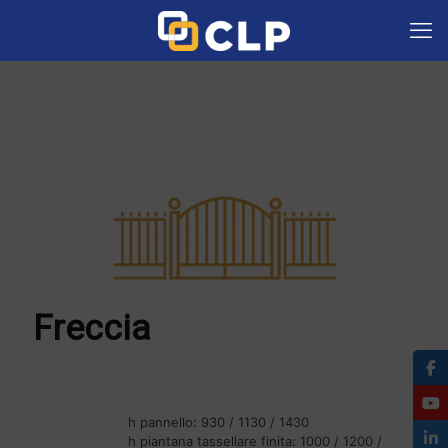
Freccia
h pannello: 930 / 1130 / 1430
h piantana tassellare finita: 1000 / 1200 /