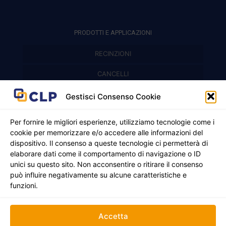
PRODOTTI E APPLICAZIONI
RECINZIONI
Recinzioni modulari
CANCELLI
Cancelli prefabbricati
Recinzioni a pannelli
APPLICAZIONI
Gestisci Consenso Cookie
Balconi e parapetti
Cancelli pedonali
Per fornire le migliori esperienze, utilizziamo tecnologie come i
cookie per memorizzare e/o accedere alle informazioni del
Cancelli in ferro battuto
Griglie e chiusini
dispositivo. Il consenso a queste tecnologie ci permetterà di
elaborare dati come il comportamento di navigazione o ID
Cancelli a due ante
Inferriate
unici su questo sito. Non acconsentire o ritirare il consenso
© 2021 - 2026 CLP SRLS All Rights Reserved.
Nicchie per gas ed elettricità
Cancelli scorrevoli
può influire negativamente su alcune caratteristiche e
CF e P. IVA 05130250235 | Sede legale Via Alessandro
funzioni.
Manzoni 8, 37050 Oppeano VR
Registro Imprese di Verona | REA –VR 472705 |
Policy
Credits:
Creativart
Accetta
RECINZIONI
CANCELLI
APPLICAZIONI