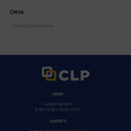
Cancelli scorrevoli
Nicchie per gas ed elettricità
Cerca
ORARI
Lunedì-Venerdì
8.00-12.00 / 13.00-17.00
CONTATTI
e-mail
info@clprecinzioni.com