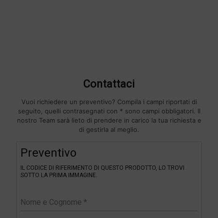
Contattaci
Vuoi richiedere un preventivo? Compila i campi riportati di
seguito, quelli contrasegnati con * sono campi obbligatori. Il
nostro Team sarà lieto di prendere in carico la tua richiesta e
di gestirla al meglio.
F
Preventivo
i
l
IL CODICE DI RIFERIMENTO DI QUESTO PRODOTTO, LO TROVI
t
SOTTO LA PRIMA IMMAGINE.
e
r