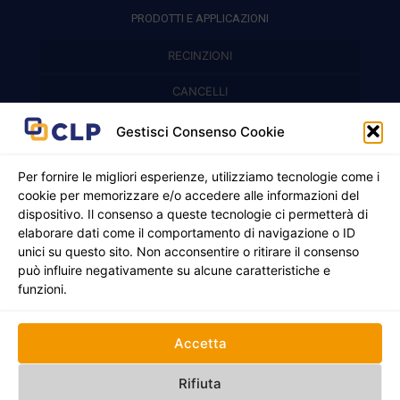
PRODOTTI E APPLICAZIONI
RECINZIONI
Recinzioni modulari
CANCELLI
Cancelli prefabbricati
Recinzioni a pannelli
APPLICAZIONI
Gestisci Consenso Cookie
Balconi e parapetti
Cancelli pedonali
Per fornire le migliori esperienze, utilizziamo tecnologie come i
cookie per memorizzare e/o accedere alle informazioni del
Cancelli in ferro battuto
Griglie e chiusini
dispositivo. Il consenso a queste tecnologie ci permetterà di
elaborare dati come il comportamento di navigazione o ID
Cancelli a due ante
Inferriate
unici su questo sito. Non acconsentire o ritirare il consenso
© 2021 - 2026 CLP SRLS All Rights Reserved.
Nicchie per gas ed elettricità
Cancelli scorrevoli
può influire negativamente su alcune caratteristiche e
CF e P. IVA 05130250235 | Sede legale Via Alessandro
funzioni.
Manzoni 8, 37050 Oppeano VR
Registro Imprese di Verona | REA –VR 472705 |
Policy
Credits:
Creativart
Accetta
RECINZIONI
CANCELLI
APPLICAZIONI
Rifiuta