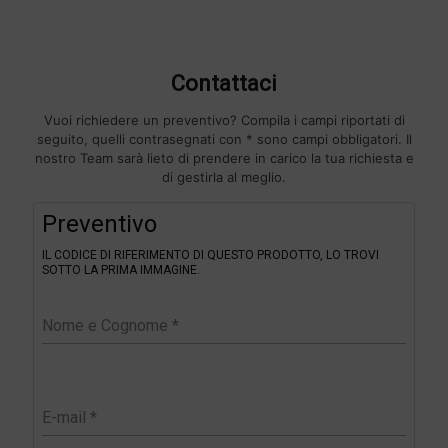
Contattaci
Vuoi richiedere un preventivo? Compila i campi riportati di
seguito, quelli contrasegnati con * sono campi obbligatori. Il
nostro Team sarà lieto di prendere in carico la tua richiesta e
di gestirla al meglio.
F
Preventivo
i
l
IL CODICE DI RIFERIMENTO DI QUESTO PRODOTTO, LO TROVI
t
SOTTO LA PRIMA IMMAGINE.
e
r