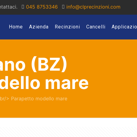
tattaci.
045 8753346
info@clprecinzioni.com
Home
Azienda
Recinzioni
Cancelli
Applicazio
ano (BZ)
dello mare
br/> Parapetto modello mare