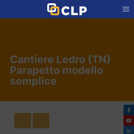
Cantiere Ledro (TN)
Parapetto modello
semplice