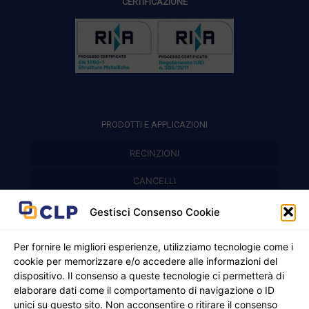
CERTIFICAZIONE
PRODOTTI E APPLICAZIONI
RECINZIONI
Recinzioni modulari
CANCELLI
Cancelli prefabbricati
Recinzioni a pannelli
APPLICAZIONI
Gestisci Consenso Cookie
Balconi e parapetti
Cancelli pedonali
Per fornire le migliori esperienze, utilizziamo tecnologie come i
cookie per memorizzare e/o accedere alle informazioni del
Cancelli in ferro battuto
Griglie e chiusini
dispositivo. Il consenso a queste tecnologie ci permetterà di
elaborare dati come il comportamento di navigazione o ID
Cancelli a due ante
Inferriate
unici su questo sito. Non acconsentire o ritirare il consenso
© 2021 - 2026 CLP SRLS All Rights Reserved.