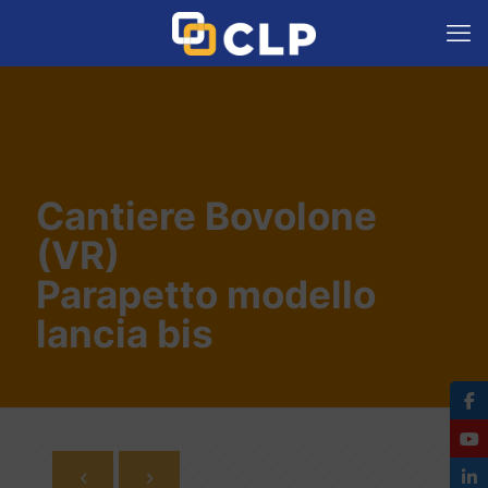
Cantiere Bovolone
(VR)
Parapetto modello
lancia bis