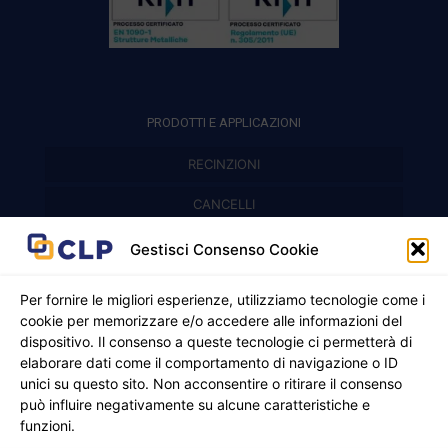
PRODOTTI E APPLICAZIONI
RECINZIONI
Recinzioni modulari
CANCELLI
Cancelli prefabbricati
Recinzioni a pannelli
APPLICAZIONI
Gestisci Consenso Cookie
Balconi e parapetti
Cancelli pedonali
Per fornire le migliori esperienze, utilizziamo tecnologie come i
cookie per memorizzare e/o accedere alle informazioni del
Cancelli in ferro battuto
Griglie e chiusini
dispositivo. Il consenso a queste tecnologie ci permetterà di
elaborare dati come il comportamento di navigazione o ID
Cancelli a due ante
Inferriate
unici su questo sito. Non acconsentire o ritirare il consenso
© 2021 - 2026 CLP SRLS All Rights Reserved.
Nicchie per gas ed elettricità
Cancelli scorrevoli
può influire negativamente su alcune caratteristiche e
CF e P. IVA 05130250235 | Sede legale Via Alessandro
funzioni.
Manzoni 8, 37050 Oppeano VR
Registro Imprese di Verona | REA –VR 472705 |
Policy