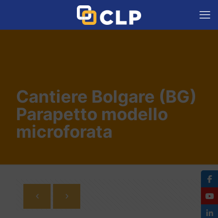
Cantiere Bolgare (BG)
Parapetto modello
microforata