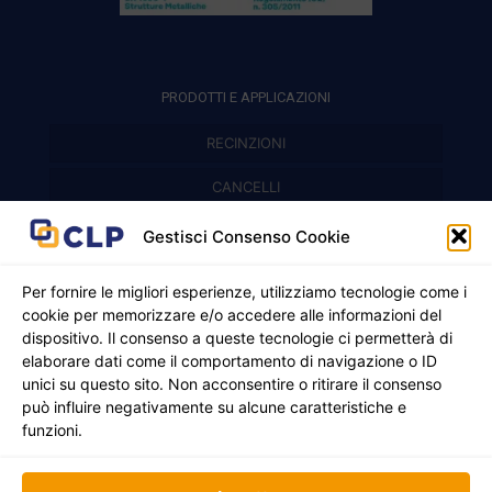
PRODOTTI E APPLICAZIONI
RECINZIONI
Recinzioni modulari
CANCELLI
Cancelli prefabbricati
Recinzioni a pannelli
APPLICAZIONI
Gestisci Consenso Cookie
Balconi e parapetti
Cancelli pedonali
Per fornire le migliori esperienze, utilizziamo tecnologie come i
cookie per memorizzare e/o accedere alle informazioni del
Cancelli in ferro battuto
Griglie e chiusini
dispositivo. Il consenso a queste tecnologie ci permetterà di
elaborare dati come il comportamento di navigazione o ID
Cancelli a due ante
Inferriate
unici su questo sito. Non acconsentire o ritirare il consenso
© 2021 - 2026 CLP SRLS All Rights Reserved.
Nicchie per gas ed elettricità
Cancelli scorrevoli
può influire negativamente su alcune caratteristiche e
CF e P. IVA 05130250235 | Sede legale Via Alessandro
funzioni.
Manzoni 8, 37050 Oppeano VR
Registro Imprese di Verona | REA –VR 472705 |
Policy
Credits:
Creativart