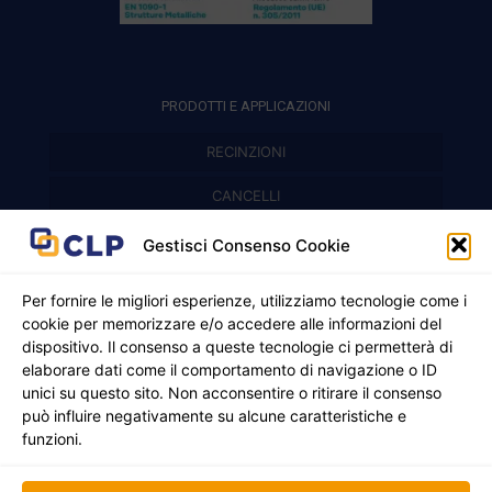
PRODOTTI E APPLICAZIONI
RECINZIONI
Recinzioni modulari
CANCELLI
Cancelli prefabbricati
Recinzioni a pannelli
APPLICAZIONI
Gestisci Consenso Cookie
Balconi e parapetti
Cancelli pedonali
Per fornire le migliori esperienze, utilizziamo tecnologie come i
cookie per memorizzare e/o accedere alle informazioni del
Cancelli in ferro battuto
Griglie e chiusini
dispositivo. Il consenso a queste tecnologie ci permetterà di
elaborare dati come il comportamento di navigazione o ID
Cancelli a due ante
Inferriate
unici su questo sito. Non acconsentire o ritirare il consenso
© 2021 - 2026 CLP SRLS All Rights Reserved.
Nicchie per gas ed elettricità
Cancelli scorrevoli
può influire negativamente su alcune caratteristiche e
CF e P. IVA 05130250235 | Sede legale Via Alessandro
funzioni.
Manzoni 8, 37050 Oppeano VR
Registro Imprese di Verona | REA –VR 472705 |
Policy
Credits:
Creativart