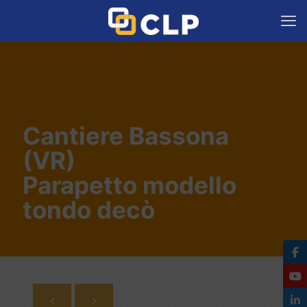
Cantiere Bassona
(VR)
Parapetto modello
tondo decò