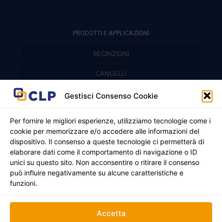
PRODOTTI E APPLICAZIONI
RECINZIONI
Recinzioni modulari
CANCELLI
Cancelli prefabbricati
Recinzioni a pannelli
APPLICAZIONI
Gestisci Consenso Cookie
Balconi e parapetti
Cancelli pedonali
Per fornire le migliori esperienze, utilizziamo tecnologie come i
cookie per memorizzare e/o accedere alle informazioni del
Cancelli in ferro battuto
Griglie e chiusini
dispositivo. Il consenso a queste tecnologie ci permetterà di
elaborare dati come il comportamento di navigazione o ID
Cancelli a due ante
Inferriate
unici su questo sito. Non acconsentire o ritirare il consenso
© 2021 - 2026 CLP SRLS All Rights Reserved.
Nicchie per gas ed elettricità
Cancelli scorrevoli
può influire negativamente su alcune caratteristiche e
CF e P. IVA 05130250235 | Sede legale Via Alessandro
funzioni.
Manzoni 8, 37050 Oppeano VR
Registro Imprese di Verona | REA –VR 472705 |
Policy
Credits:
Creativart
Accetta
RECINZIONI
CANCELLI
APPLICAZIONI