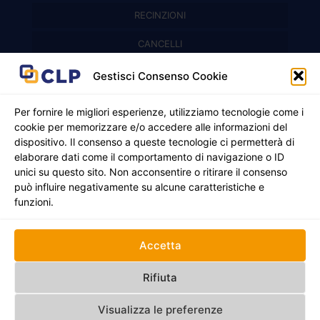
RECINZIONI
Recinzioni modulari
CANCELLI
Cancelli prefabbricati
Recinzioni a pannelli
APPLICAZIONI
Gestisci Consenso Cookie
Balconi e parapetti
Cancelli pedonali
Per fornire le migliori esperienze, utilizziamo tecnologie come i
cookie per memorizzare e/o accedere alle informazioni del
Cancelli in ferro battuto
Griglie e chiusini
dispositivo. Il consenso a queste tecnologie ci permetterà di
elaborare dati come il comportamento di navigazione o ID
Cancelli a due ante
Inferriate
unici su questo sito. Non acconsentire o ritirare il consenso
© 2021 - 2026 CLP SRLS All Rights Reserved.
può influire negativamente su alcune caratteristiche e
Nicchie per gas ed elettricità
Cancelli scorrevoli
CF e P. IVA 05130250235 | Sede legale Via Alessandro
funzioni.
Manzoni 8, 37050 Oppeano VR
Registro Imprese di Verona | REA –VR 472705 |
Policy
Credits:
Creativart
Accetta
RECINZIONI
CANCELLI
APPLICAZIONI
Rifiuta
Visualizza le preferenze