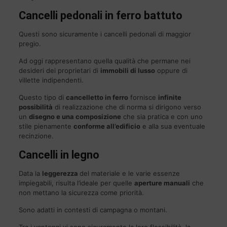
Cancelli pedonali in ferro battuto
Questi sono sicuramente i cancelli pedonali di maggior
pregio.
Ad oggi rappresentano quella qualità che permane nei
desideri dei proprietari di
immobili di lusso
oppure di
villette indipendenti.
Questo tipo di
cancelletto in ferro
fornisce
infinite
possibilità
di realizzazione che di norma si dirigono verso
un
disegno e una composizione
che sia pratica e con uno
stile pienamente
conforme all’edificio
e alla sua eventuale
recinzione.
Cancelli in legno
Data la
leggerezza
del materiale e le varie essenze
impiegabili, risulta l’ideale per quelle
aperture manuali
che
non mettano la sicurezza come priorità.
Sono adatti in contesti di campagna o montani.
Tra i vantaggi vi sono sicuramente la loro flessibilità, la