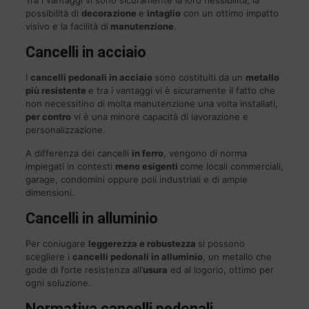
possibilità di
decorazione
e
intaglio
con un ottimo impatto
visivo e la facilità di
manutenzione
.
Cancelli in acciaio
I
cancelli pedonali in acciaio
sono costituiti da un
metallo
più resistente
e tra i vantaggi vi è sicuramente il fatto che
non necessitino di molta manutenzione una volta installati,
per contro
vi è una minore capacità di lavorazione e
personalizzazione.
A differenza dei cancelli
in ferro
, vengono di norma
impiegati in contesti
meno esigenti
come locali commerciali,
garage, condomini oppure poli industriali e di ampie
dimensioni.
Cancelli in alluminio
Per coniugare
leggerezza e robustezza
si possono
scegliere i
cancelli pedonali in alluminio
, un metallo che
gode di forte resistenza all’
usura
ed al logorio, ottimo per
ogni soluzione.
Normativa cancelli pedonali