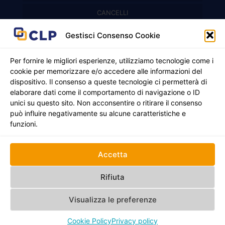
Recinzioni modulari
CANCELLI
Cancelli prefabbricati
Recinzioni a pannelli
APPLICAZIONI
Gestisci Consenso Cookie
Balconi e parapetti
Cancelli pedonali
Per fornire le migliori esperienze, utilizziamo tecnologie come i
cookie per memorizzare e/o accedere alle informazioni del
Cancelli in ferro battuto
Griglie e chiusini
dispositivo. Il consenso a queste tecnologie ci permetterà di
elaborare dati come il comportamento di navigazione o ID
Cancelli a due ante
Inferriate
unici su questo sito. Non acconsentire o ritirare il consenso
© 2021 - 2026 CLP SRLS All Rights Reserved.
può influire negativamente su alcune caratteristiche e
Nicchie per gas ed elettricità
Cancelli scorrevoli
CF e P. IVA 05130250235 | Sede legale Via Alessandro
funzioni.
Manzoni 8, 37050 Oppeano VR
Registro Imprese di Verona | REA –VR 472705 |
Policy
Credits:
Creativart
Accetta
RECINZIONI
CANCELLI
APPLICAZIONI
Rifiuta
Visualizza le preferenze
Cookie Policy
Privacy policy