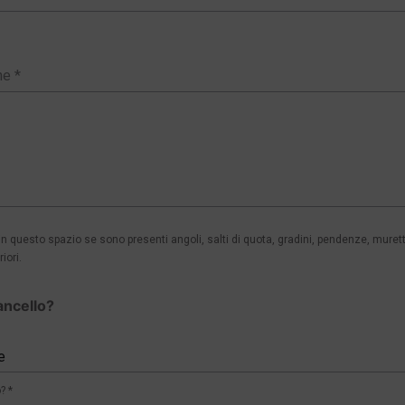
 questo spazio se sono presenti angoli, salti di quota, gradini, pendenze, murett
iori.
ancello?
e
? *