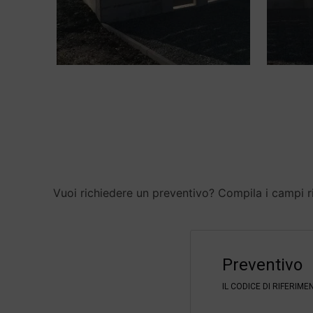
Vuoi richiedere un preventivo? Compila i campi ri
F
i
Preventivo
l
t
IL CODICE DI RIFERIM
e
r