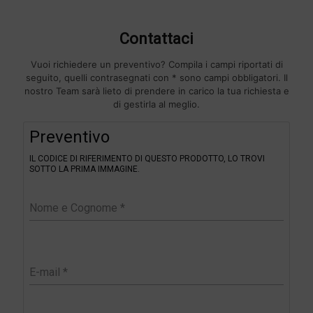
Contattaci
Vuoi richiedere un preventivo? Compila i campi riportati di
seguito, quelli contrasegnati con * sono campi obbligatori. Il
nostro Team sarà lieto di prendere in carico la tua richiesta e
di gestirla al meglio.
F
Preventivo
i
l
IL CODICE DI RIFERIMENTO DI QUESTO PRODOTTO, LO TROVI
t
SOTTO LA PRIMA IMMAGINE.
e
r