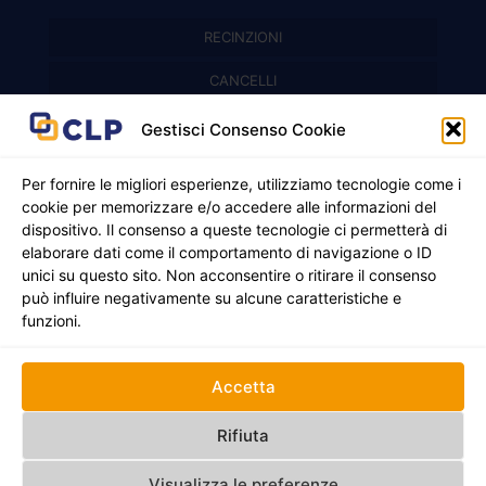
RECINZIONI
Recinzioni modulari
CANCELLI
Cancelli prefabbricati
Recinzioni a pannelli
APPLICAZIONI
Gestisci Consenso Cookie
Balconi e parapetti
Cancelli pedonali
Per fornire le migliori esperienze, utilizziamo tecnologie come i
cookie per memorizzare e/o accedere alle informazioni del
Cancelli in ferro battuto
Griglie e chiusini
dispositivo. Il consenso a queste tecnologie ci permetterà di
elaborare dati come il comportamento di navigazione o ID
Cancelli a due ante
Inferriate
unici su questo sito. Non acconsentire o ritirare il consenso
© 2021 - 2026 CLP SRLS All Rights Reserved.
Nicchie per gas ed elettricità
Cancelli scorrevoli
può influire negativamente su alcune caratteristiche e
CF e P. IVA 05130250235 | Sede legale Via Alessandro
funzioni.
Manzoni 8, 37050 Oppeano VR
Registro Imprese di Verona | REA –VR 472705 |
Policy
Credits:
Creativart
Accetta
RECINZIONI
CANCELLI
APPLICAZIONI
Rifiuta
Visualizza le preferenze