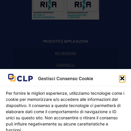
PRODOTTI E APPLICAZIONI
RECINZIONI
Recinzioni modulari
CANCELLI
Cancelli prefabbricati
Recinzioni a pannelli
APPLICAZIONI
Gestisci Consenso Cookie
Balconi e parapetti
Cancelli pedonali
Per fornire le migliori esperienze, utilizziamo tecnologie come i
cookie per memorizzare e/o accedere alle informazioni del
Cancelli in ferro battuto
Griglie e chiusini
dispositivo. Il consenso a queste tecnologie ci permetterà di
elaborare dati come il comportamento di navigazione o ID
Cancelli a due ante
Inferriate
unici su questo sito. Non acconsentire o ritirare il consenso
© 2021 - 2026 CLP SRLS All Rights Reserved.
Nicchie per gas ed elettricità
Cancelli scorrevoli
può influire negativamente su alcune caratteristiche e
CF e P. IVA 05130250235 | Sede legale Via Alessandro
funzioni.
Manzoni 8, 37050 Oppeano VR