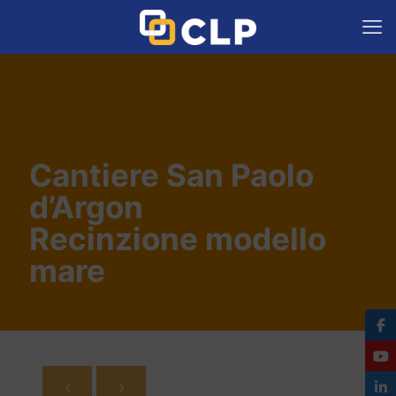
Cantiere San Paolo
d’Argon
Recinzione modello
mare