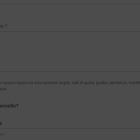
 questo spazio se sono presenti angoli, salti di quota, gradini, pendenze, murett
iori.
ancello?
e
? *