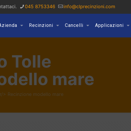
tattaci.
045 8753346
info@clprecinzioni.com
Azienda
Recinzioni
Cancelli
Applicazioni
o Tolle
odello mare
br/> Recinzione modello mare