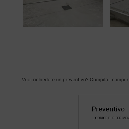
Vuoi richiedere un preventivo? Compila i campi ri
F
i
Preventivo
l
t
IL CODICE DI RIFERIM
e
r