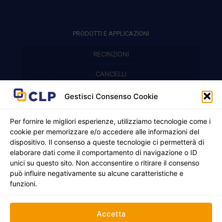
PRODOTTI E APPLICAZIONI
RECINZIONI
Recinzioni modulari
CANCELLI
Cancelli prefabbricati
Recinzioni a pannelli
APPLICAZIONI
Gestisci Consenso Cookie
Balconi e parapetti
Cancelli pedonali
Per fornire le migliori esperienze, utilizziamo tecnologie come i
cookie per memorizzare e/o accedere alle informazioni del
Cancelli in ferro battuto
Griglie e chiusini
dispositivo. Il consenso a queste tecnologie ci permetterà di
elaborare dati come il comportamento di navigazione o ID
Cancelli a due ante
Inferriate
unici su questo sito. Non acconsentire o ritirare il consenso
© 2021 - 2026 CLP SRLS All Rights Reserved.
Nicchie per gas ed elettricità
Cancelli scorrevoli
può influire negativamente su alcune caratteristiche e
CF e P. IVA 05130250235 | Sede legale Via Alessandro
funzioni.
Manzoni 8, 37050 Oppeano VR
Registro Imprese di Verona | REA –VR 472705 |
Policy
Credits:
Creativart
Accetta
RECINZIONI
CANCELLI
APPLICAZIONI