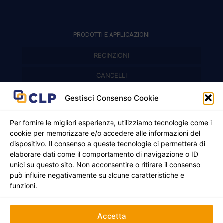
PRODOTTI E APPLICAZIONI
RECINZIONI
Recinzioni modulari
CANCELLI
Cancelli prefabbricati
Recinzioni a pannelli
APPLICAZIONI
Gestisci Consenso Cookie
Balconi e parapetti
Cancelli pedonali
Per fornire le migliori esperienze, utilizziamo tecnologie come i
cookie per memorizzare e/o accedere alle informazioni del
Cancelli in ferro battuto
Griglie e chiusini
dispositivo. Il consenso a queste tecnologie ci permetterà di
elaborare dati come il comportamento di navigazione o ID
Cancelli a due ante
Inferriate
unici su questo sito. Non acconsentire o ritirare il consenso
© 2021 - 2026 CLP SRLS All Rights Reserved.
Nicchie per gas ed elettricità
Cancelli scorrevoli
può influire negativamente su alcune caratteristiche e
CF e P. IVA 05130250235 | Sede legale Via Alessandro
funzioni.
Manzoni 8, 37050 Oppeano VR
Registro Imprese di Verona | REA –VR 472705 |
Policy
Credits:
Creativart
Accetta
RECINZIONI
CANCELLI
APPLICAZIONI