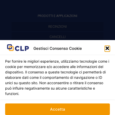
PRODOTTI E APPLICAZIONI
RECINZIONI
Recinzioni modulari
CANCELLI
Cancelli prefabbricati
Recinzioni a pannelli
APPLICAZIONI
Gestisci Consenso Cookie
Balconi e parapetti
Cancelli pedonali
Per fornire le migliori esperienze, utilizziamo tecnologie come i
cookie per memorizzare e/o accedere alle informazioni del
Cancelli in ferro battuto
Griglie e chiusini
dispositivo. Il consenso a queste tecnologie ci permetterà di
elaborare dati come il comportamento di navigazione o ID
Cancelli a due ante
Inferriate
unici su questo sito. Non acconsentire o ritirare il consenso
© 2021 - 2026 CLP SRLS All Rights Reserved.
Nicchie per gas ed elettricità
Cancelli scorrevoli
può influire negativamente su alcune caratteristiche e
CF e P. IVA 05130250235 | Sede legale Via Alessandro
funzioni.
Manzoni 8, 37050 Oppeano VR
Registro Imprese di Verona | REA –VR 472705 |
Policy
Credits:
Creativart
Accetta
RECINZIONI
CANCELLI
APPLICAZIONI