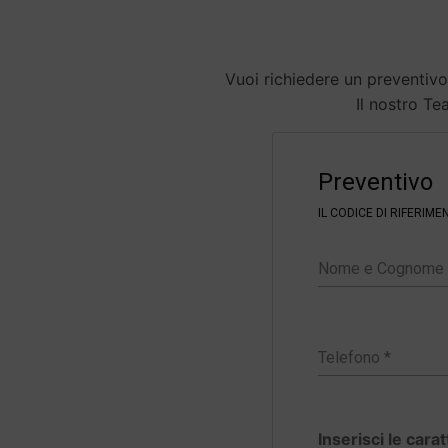
Vuoi richiedere un preventivo
Il nostro Tea
F
i
Preventivo
l
t
IL CODICE DI RIFERIM
e
r
Inserisci le cara