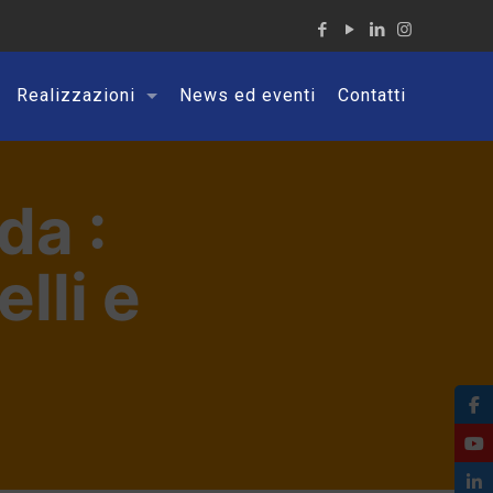
Realizzazioni
News ed eventi
Contatti
da :
lli e