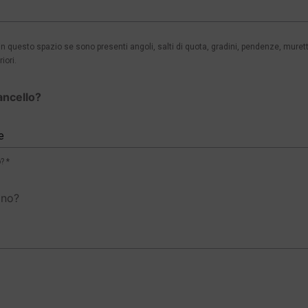
 questo spazio se sono presenti angoli, salti di quota, gradini, pendenze, murett
iori.
ancello?
e
? *
gno?