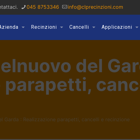
tattaci.
045 8753346
info@clprecinzioni.com
Azienda
Recinzioni
Cancelli
Applicazioni
elnuovo del Gar
parapetti, cance
 Garda : Realizzazione parapetti, cancelli e recinzione