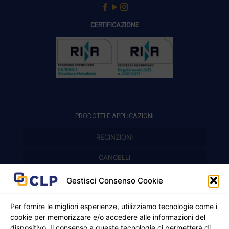
CERTIFICAZIONE
PRODOTTI E APPLICAZIONI
RECINZIONI
Recinzioni modulari
CANCELLI
Cancelli prefabbricati
Recinzioni a pannelli
APPLICAZIONI
Gestisci Consenso Cookie
Balconi e parapetti
Cancelli pedonali
Per fornire le migliori esperienze, utilizziamo tecnologie come i
cookie per memorizzare e/o accedere alle informazioni del
Cancelli in ferro battuto
Griglie e chiusini
dispositivo. Il consenso a queste tecnologie ci permetterà di