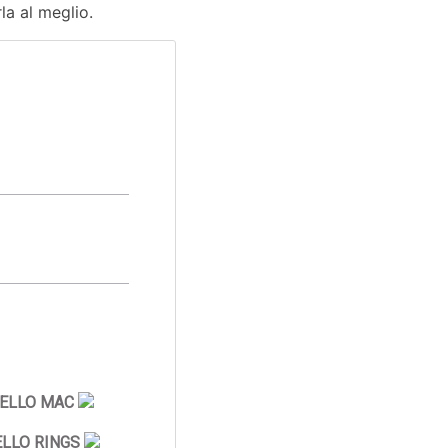
rla al meglio.
ELLO MAC
LLO RINGS