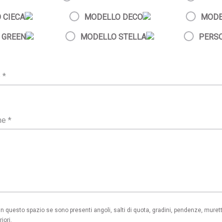
 CIECA
MODELLO DECO
MODE
 GREEN
MODELLO STELLA
PERS
 questo spazio se sono presenti angoli, salti di quota, gradini, pendenze, murett
iori.