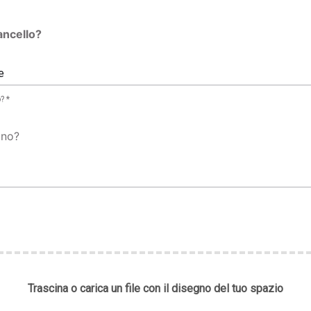
ancello?
e
? *
gno?
Trascina o carica un file con il disegno del tuo spazio