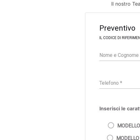
Il nostro Tea
F
i
Preventivo
l
t
IL CODICE DI RIFERIM
e
r
Inserisci le cara
MODELLO
MODELLO